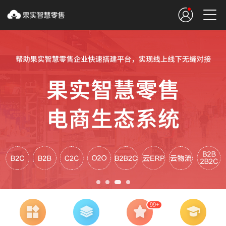


99+



