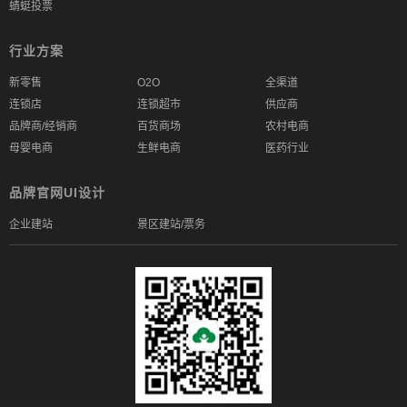
蜻蜓投票
行业方案
新零售
O2O
全渠道
连锁店
连锁超市
供应商
品牌商/经销商
百货商场
农村电商
母婴电商
生鲜电商
医药行业
品牌官网UI设计
企业建站
景区建站/票务