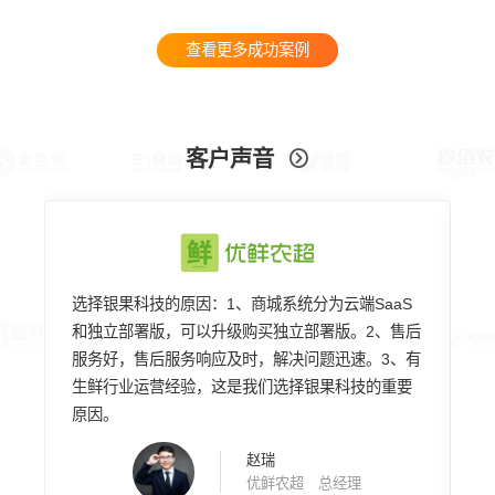
查看更多成功案例
客户声音

队
选择银果科技的原因：1、商城系统分为云端SaaS
专
年
和独立部署版，可以升级购买独立部署版。2、售后
稳
服务好，售后服务响应及时，解决问题迅速。3、有
用
说
生鲜行业运营经验，这是我们选择银果科技的重要
都
原因。
赞
赵瑞
优鲜农超 总经理