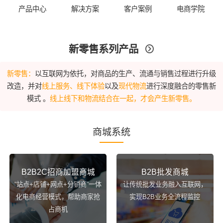
产品中心
解决方案
客户案例
电商学院
新零售系列产品

新零售：
以互联网为依托，对商品的生产、流通与销售过程进行升级
改造，并对
线上服务、线下体验
以及
现代物流
进行深度融合的零售新
模式 。
线上线下和物流结合在一起，才会产生新零售。
商城系统
B2B2C招商加盟商城
B2B批发商城
“站点+店铺+网点+分销商”一体
让传统批发业务融入互联网，
化电商经营模式，帮助商家抢
实现B2B业务全流程监控
占商机