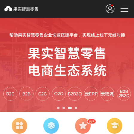


99+



