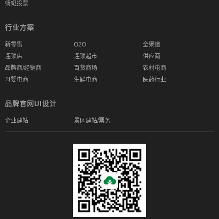
蜻蜓投票
行业方案
新零售
O2O
全渠道
连锁店
连锁超市
供应商
品牌商/经销商
百货商场
农村电商
母婴电商
生鲜电商
医药行业
品牌官网UI设计
企业建站
景区建站/票务