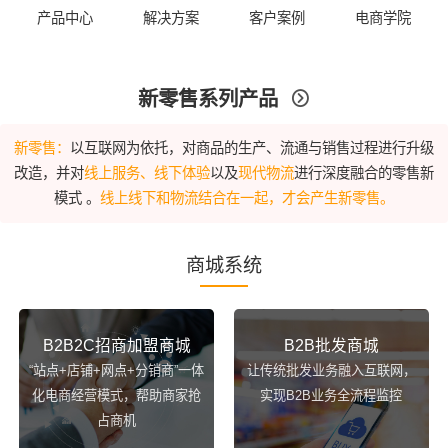
产品中心
解决方案
客户案例
电商学院
新零售系列产品

新零售：
以互联网为依托，对商品的生产、流通与销售过程进行升级
改造，并对
线上服务、线下体验
以及
现代物流
进行深度融合的零售新
模式 。
线上线下和物流结合在一起，才会产生新零售。
商城系统
B2B2C招商加盟商城
B2B批发商城
“站点+店铺+网点+分销商”一体
让传统批发业务融入互联网，
化电商经营模式，帮助商家抢
实现B2B业务全流程监控
占商机