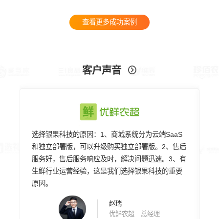
查看更多成功案例
客户声音

队
选择银果科技的原因：1、商城系统分为云端SaaS
专
年
和独立部署版，可以升级购买独立部署版。2、售后
稳
服务好，售后服务响应及时，解决问题迅速。3、有
用
说
生鲜行业运营经验，这是我们选择银果科技的重要
都
原因。
赞
赵瑞
优鲜农超 总经理