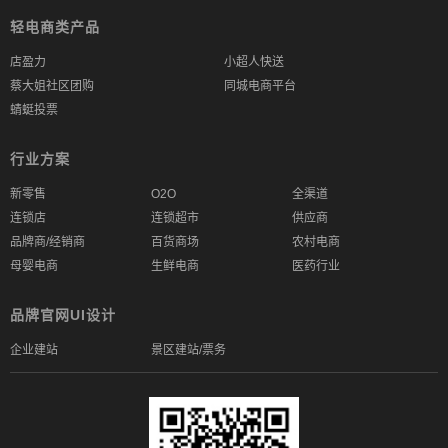
轻电商类产品
店盈力
小超人快送
蔡大姐社区团购
同城电商平台
蜻蜓投票
行业方案
新零售
O2O
全渠道
连锁店
连锁超市
供应商
品牌商/经销商
百货商场
农村电商
母婴电商
生鲜电商
医药行业
品牌官网UI设计
企业建站
景区建站/票务