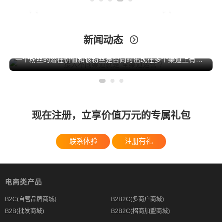
新闻动态

一个粉丝的潜在价值和该粉丝是否同时出现在多个渠道上有关。如果以个粉丝既在网上买你的东西，又来逛你的实体店，还关注你的社交媒体平台，这样的粉丝基本上就是你的铁杆粉，具有“全渠道价值”。
现在注册，立享价值万元的专属礼包
联系体验
注册有礼
电商类产品
B2C(自营品牌商城)
B2B2C(多商户商城)
B2B(批发商城)
B2B2C(招商加盟商城)