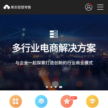


99+



