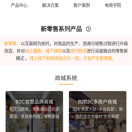
产品中心
解决方案
客户案例
电商学院
新零售系列产品

新零售：
以互联网为依托，对商品的生产、流通与销售过程进行升级
改造，并对
线上服务、线下体验
以及
现代物流
进行深度融合的零售新
模式 。
线上线下和物流结合在一起，才会产生新零售。
商城系统
B2C自营品牌商城
B2B2C多商户商城
构建品牌商、零售商自己的多
支持“商家入驻+平台自营”，助
渠道、多场景的线上零售商城
您打造企业级的“京东商城”